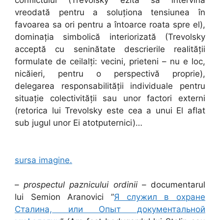
vreodată pentru a soluționa tensiunea în
favoarea sa ori pentru a întoarce roata spre el),
dominația simbolică interiorizată (Trevolsky
acceptă cu seninătate descrierile realității
formulate de ceilalți: vecini, prieteni – nu e loc,
nicăieri, pentru o perspectivă proprie),
delegarea responsabilității individuale pentru
situație colectivității sau unor factori externi
(retorica lui Trevolsky este cea a unui El aflat
sub jugul unor Ei atotputernici)…
sursa imagine.
–
prospectul paznicului ordinii
– documentarul
lui Semion Aranovici ”
Я служил в охране
Сталина, или Опыт документальной