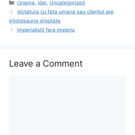
c
st
ai
ar
Categories
cinema
,
idei
,
Uncategorized
e
o
l
e
dictatura cu fata umana sau clientul are
b
d
intotdeauna dreptate
o
o
imperialistii fara imperiu
o
n
k
Leave a Comment
Comment