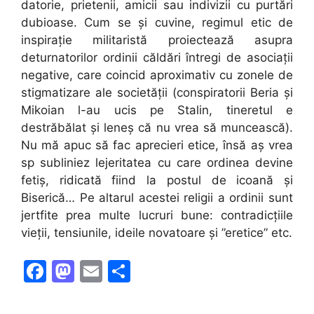
datorie, prietenii, amicii sau indivizii cu purtări
dubioase. Cum se și cuvine, regimul etic de
inspirație militaristă proiectează asupra
deturnatorilor ordinii căldări întregi de asociații
negative, care coincid aproximativ cu zonele de
stigmatizare ale societății (conspiratorii Beria și
Mikoian l-au ucis pe Stalin, tineretul e
destrăbălat și leneș că nu vrea să muncească).
Nu mă apuc să fac aprecieri etice, însă aș vrea
sp subliniez lejeritatea cu care ordinea devine
fetiș, ridicată fiind la postul de icoană și
Biserică… Pe altarul acestei religii a ordinii sunt
jertfite prea multe lucruri bune: contradicțiile
vieții, tensiunile, ideile novatoare și ”eretice” etc.
F
M
E
S
a
a
m
h