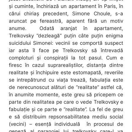
și cuminte, închiriază un apartament în Paris, în
cărui chiriaș precedent, Simone Choule, s-a
aruncat pe fereastră, aparent fără un motiv
anume. Odată aranjat în apartament,
Trelkovsky ”dezleagă” puțin câte puțin enigma
suicidului Simonei: vecinii se comportă suspect
iar asta îl face pe Trelkovsky să întrevadă
comploturi și conspirații la tot pasul. Cum e
firesc în cazul suprarealiștilor, distanța dintre
realitate și închipuire este estomapată, reveriile
se intrepătrund cu viața trează, fabulația este
de nerecunoscut alături de ”realitate” astfel că,
în anumite momente, este greu să pricepem ce
parte din realitatea pe care o vede Trelkovsky e
fabulație și ce parte e ”realitate”. La fel de greu
e să distribuim repsonsabilitatea mediu social
(vecini) – esență individuală în procesul de
geneză al paranoiei lui trelkovsky care-l va