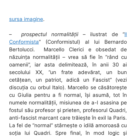
sursa imagine
.
–
prospectul normalității
– ilustrat de ”
Il
Conformista
” (Conformistul) al lui Bernardo
Bertolucci. Marcello Clerici e obsedat de
năzuința normalității – vrea să fie în ”rând cu
oamenii”, iar asta delimitează, în anii 30 ai
secolului XX, ”un frate adevărat, un bun
cetățean, un patriot, adică un Fascist” (vezi
discuția cu orbul Italo). Marcello se căsătorește
cu Giulia pentru a fi normal, își asumă, tot în
numele normalității, misiunea de a-l asasina pe
fostul său profesor și prieten, profesorul Quadri,
anti-fascist marcant care trăiește în exil la Paris.
La fel de ”normal” stârnește o idilă amoroasă cu
soția lui Quadri. Spre final, în mod logic și