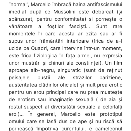
”normal”, Marcello îmbracă haina antifascismului
imediat după ce Mussolini este debarcat (și
spânzurat, pentru conformitate) și pornește o
vânătoare a foștilor fasciști… Sunt rare
momentele în care acesta ar ezita sau ar fi
supus unor frământări interioare (frica de a-l
ucide pe Quadri, care intervine într-un moment,
este frica fiziologică în fața armei, nu expresia
unor mustrări și chinuri ale conștiinței). Un film
aproape alb-negru, singuratic (sunt de reținut
peisajele pustii ale străzilor pariziene,
austeritatea clădirilor oficiale) și mult prea erotic
pentru un erou principal care nu prea mustește
de erotism sau imaginație sexuală ( de aia și
rostul suspect al diversității sexuale a celorlalți
eroi)… În general, Marcello este prototipul
omului care se lasă dus de ape și nu riscă să
pornească împotriva curentului, e cameleonul