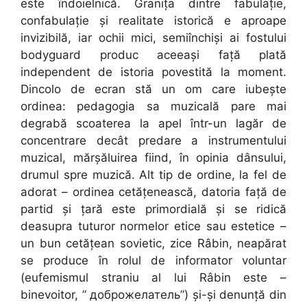
este îndoielnică. Granița dintre fabulație,
confabulație și realitate istorică e aproape
invizibilă, iar ochii mici, semiînchiși ai fostului
bodyguard produc aceeași față plată
independent de istoria povestită la moment.
Dincolo de ecran stă un om care iubește
ordinea: pedagogia sa muzicală pare mai
degrabă scoaterea la apel într-un lagăr de
concentrare decât predare a instrumentului
muzical, mărșăluirea fiind, în opinia dânsului,
drumul spre muzică. Alt tip de ordine, la fel de
adorat – ordinea cetățenească, datoria față de
partid și țară este primordială și se ridică
deasupra tuturor normelor etice sau estetice –
un bun cetățean sovietic, zice Râbin, neapărat
se produce în rolul de informator voluntar
(eufemismul straniu al lui Râbin este –
binevoitor, ” доброжелатель”) și-și denunță din