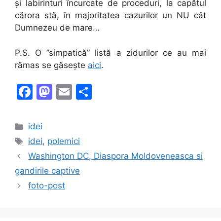
și labirinturi încurcate de proceduri, la capătul
cărora stă, în majoritatea cazurilor un NU cât
Dumnezeu de mare…
P.S. O ”simpatică” listă a zidurilor ce au mai
rămas se găsește
aici
.
F
M
E
S
a
a
m
h
c
st
ai
ar
Categories
idei
e
o
l
e
Tags
idei
,
polemici
b
d
Washington DC, Diaspora Moldoveneasca si
o
o
gandirile captive
o
n
foto-post
k