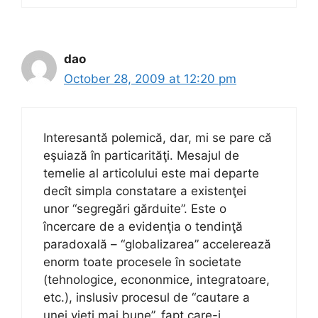
dao
October 28, 2009 at 12:20 pm
Interesantă polemică, dar, mi se pare că
eşuiază în particarităţi. Mesajul de
temelie al articolului este mai departe
decît simpla constatare a existenţei
unor “segregări gărduite”. Este o
încercare de a evidenţia o tendinţă
paradoxală – “globalizarea” accelerează
enorm toate procesele în societate
(tehnologice, econonmice, integratoare,
etc.), inslusiv procesul de “cautare a
unei vieţi mai bune”, fapt care-i