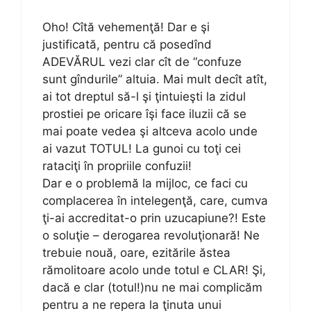
Oho! Cîtă vehemenţă! Dar e şi
justificată, pentru că posedînd
ADEVĂRUL vezi clar cît de “confuze
sunt gîndurile” altuia. Mai mult decît atît,
ai tot dreptul să-l şi ţintuieşti la zidul
prostiei pe oricare îşi face iluzii că se
mai poate vedea şi altceva acolo unde
ai vazut TOTUL! La gunoi cu toţi cei
rataciţi în propriile confuzii!
Dar e o problemă la mijloc, ce faci cu
complacerea în intelegenţă, care, cumva
ţi-ai accreditat-o prin uzucapiune?! Este
o soluţie – derogarea revoluţionară! Ne
trebuie nouă, oare, ezitările ăstea
rămolitoare acolo unde totul e CLAR! Şi,
dacă e clar (totul!)nu ne mai complicăm
pentru a ne repera la ţinuta unui