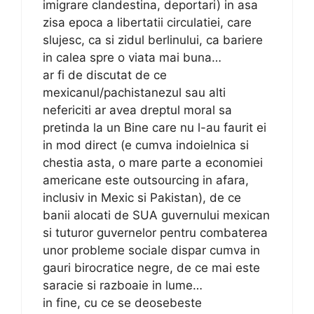
imigrare clandestina, deportari) in asa
zisa epoca a libertatii circulatiei, care
slujesc, ca si zidul berlinului, ca bariere
in calea spre o viata mai buna…
ar fi de discutat de ce
mexicanul/pachistanezul sau alti
nefericiti ar avea dreptul moral sa
pretinda la un Bine care nu l-au faurit ei
in mod direct (e cumva indoielnica si
chestia asta, o mare parte a economiei
americane este outsourcing in afara,
inclusiv in Mexic si Pakistan), de ce
banii alocati de SUA guvernului mexican
si tuturor guvernelor pentru combaterea
unor probleme sociale dispar cumva in
gauri birocratice negre, de ce mai este
saracie si razboaie in lume…
in fine, cu ce se deosebeste