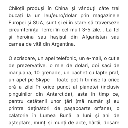
Chiloții produși în China și vânduți câte trei
bucăți la un leu/euro/dolar prin magazinele
Europei și SUA, sunt și ei în stare să traverseze
circumferința Terrei în cel mult 3-5 zile… La fel
și heroina sau hașișul din Afganistan sau
carnea de vită din Argentina.
O scrisoare, un apel telefonic, un e-mail, o cutie
de prezervative, o mie de dolari, doi saci de
marijuana, 10 grenade, un pachet cu lapte praf,
un apel pe Skype – toate pot fi trimise la orice
oră a zilei în orice punct al planetei (inclusiv
pinguinilor din Antarctida), asta în timp ce,
pentru cetățenii unor țări (mă număr și eu
printre deținătorii de pașapoarte orfane), o
călătorie în Lumea Bună ia luni și ani de
așteptare, munți și munți de acte, hârtii, dosare