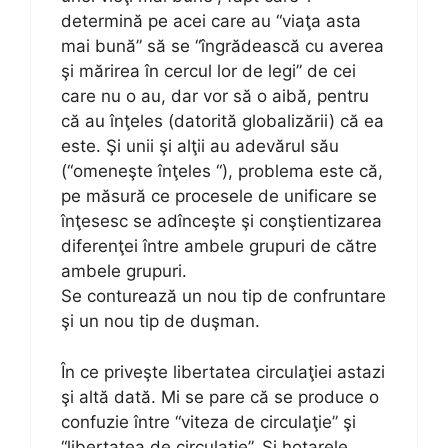
determină pe acei care au “viaţa asta
mai bună” să se “îngrădească cu averea
şi mărirea în cercul lor de legi” de cei
care nu o au, dar vor să o aibă, pentru
că au înţeles (datorită globalizării) că ea
este. Şi unii şi alţii au adevărul său
(“omeneşte înţeles “), problema este că,
pe măsură ce procesele de unificare se
înţesesc se adînceşte şi conştientizarea
diferenţei între ambele grupuri de către
ambele grupuri.
Se conturează un nou tip de confruntare
şi un nou tip de duşman.
În ce priveşte libertatea circulaţiei astazi
şi altă dată. Mi se pare că se produce o
confuzie între “viteza de circulaţie” şi
“libertatea de circulaţie”. Şi hotarele