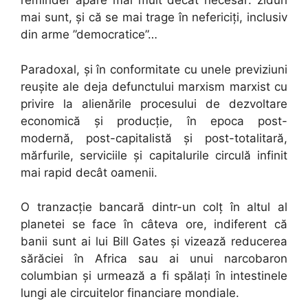
reminder apare mai mult decât necesar: ziduri
mai sunt, și că se mai trage în nefericiți, inclusiv
din arme ”democratice”…
Paradoxal, și în conformitate cu unele previziuni
reușite ale deja defunctului marxism marxist cu
privire la alienările procesului de dezvoltare
economică și producție, în epoca post-
modernă, post-capitalistă și post-totalitară,
mărfurile, serviciile și capitalurile circulă infinit
mai rapid decât oamenii.
O tranzacție bancară dintr-un colț în altul al
planetei se face în câteva ore, indiferent că
banii sunt ai lui Bill Gates și vizează reducerea
sărăciei în Africa sau ai unui narcobaron
columbian și urmează a fi spălați în intestinele
lungi ale circuitelor financiare mondiale.