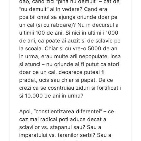
dao, cand zici “pina nu demult” – cat de
“nu demult” ai in vedere? Cand era
posibil omul sa ajunga oriunde doar pe
un cal (si cu rabdare)? Nu in decursul a
ultimii 100 de ani. Si nici in ultimiii 1000
de ani, ca poate ai auzit si de sclavie pe
la scoala. Chiar si cu vre-o 5000 de ani
in urma, erau multe arii nepopulate, insa
si atunci – nu oriunde ai fi putut calatori
doar pe un cal, deoarece puteai fi
pradat, ucis sau chiar si papat. De ce
crezi ca se cosntruiau ziduri si fortificatii
si 10.000 de ani in urma?
Apoi, “constientizarea diferentei” – ce
caz mai radical poti aduce decat a
sclavilor vs. stapanul sau? Sau a
imparatului vs. taranilor serbi? Sau a