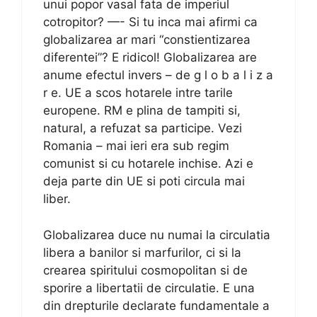
unui popor vasal fata de imperiul
cotropitor? —- Si tu inca mai afirmi ca
globalizarea ar mari “constientizarea
diferentei”? E ridicol! Globalizarea are
anume efectul invers – de g l o b a l i z a
r e. UE a scos hotarele intre tarile
europene. RM e plina de tampiti si,
natural, a refuzat sa participe. Vezi
Romania – mai ieri era sub regim
comunist si cu hotarele inchise. Azi e
deja parte din UE si poti circula mai
liber.
Globalizarea duce nu numai la circulatia
libera a banilor si marfurilor, ci si la
crearea spiritului cosmopolitan si de
sporire a libertatii de circulatie. E una
din drepturile declarate fundamentale a