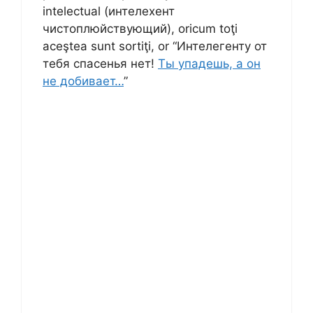
intelectual (интелехент
чистоплюйствующий), oricum toţi
aceştea sunt sortiţi, or “Интелегенту от
тебя спасенья нет!
Ты упадешь, а он
не добивает…
”