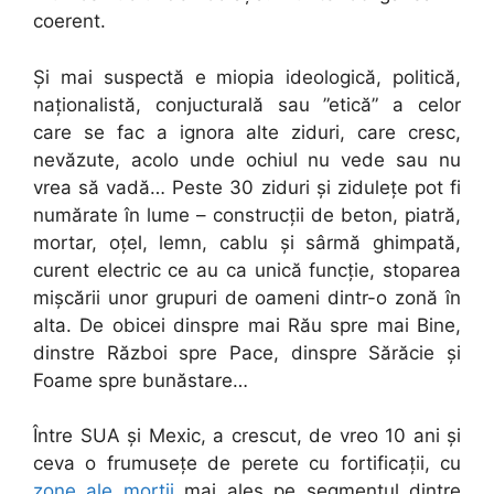
coerent.
Și mai suspectă e miopia ideologică, politică,
naționalistă, conjucturală sau ”etică” a celor
care se fac a ignora alte ziduri, care cresc,
nevăzute, acolo unde ochiul nu vede sau nu
vrea să vadă… Peste 30 ziduri și zidulețe pot fi
numărate în lume – construcții de beton, piatră,
mortar, oțel, lemn, cablu și sârmă ghimpată,
curent electric ce au ca unică funcție, stoparea
mișcării unor grupuri de oameni dintr-o zonă în
alta. De obicei dinspre mai Rău spre mai Bine,
dinstre Război spre Pace, dinspre Sărăcie și
Foame spre bunăstare…
Între SUA și Mexic, a crescut, de vreo 10 ani și
ceva o frumusețe de perete cu fortificații, cu
zone ale morții
mai ales pe segmentul dintre