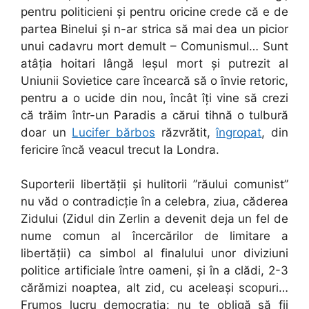
pentru politicieni și pentru oricine crede că e de
partea Binelui și n-ar strica să mai dea un picior
unui cadavru mort demult – Comunismul… Sunt
atâția hoitari lângă leșul mort și putrezit al
Uniunii Sovietice care încearcă să o învie retoric,
pentru a o ucide din nou, încât îți vine să crezi
că trăim într-un Paradis a cărui tihnă o tulbură
doar un
Lucifer bărbos
răzvrătit,
îngropat
, din
fericire încă veacul trecut la Londra.
Suporterii libertății și hulitorii ”răului comunist”
nu văd o contradicție în a celebra, ziua, căderea
Zidului (Zidul din Zerlin a devenit deja un fel de
nume comun al încercărilor de limitare a
libertății) ca simbol al finalului unor diviziuni
politice artificiale între oameni, și în a clădi, 2-3
cărămizi noaptea, alt zid, cu aceleași scopuri…
Frumos lucru democrația: nu te obligă să fii