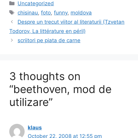
c
st
ai
ar
Categories
Uncategorized
e
o
l
e
Tags
chisinau
,
foto
,
funny
,
moldova
b
d
Despre un trecut viitor al literaturii (Tzvetan
o
o
Todorov, La littérature en péril)
o
n
scriitori pe piata de carne
k
3 thoughts on
“beethoven, mod de
utilizare”
klaus
October 22, 2008 at 12:55 pm