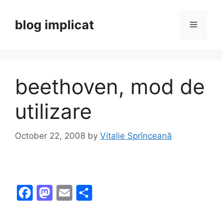
Skip
to
blog implicat
Menu
content
beethoven, mod de
utilizare
October 22, 2008
by
Vitalie Sprînceană
F
M
E
S
a
a
m
h