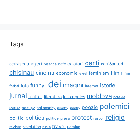
Tags
carti
alegeri
calatorii
carti&autori
activism
cafe
biserica
chisinau
cinema
film
economie
feminism
filme
evrei
idei
imagini
funny
istorie
foto
fotbal
internet
jurnal
moldova
lecturi
literatura
los angeles
note de
polemici
poezie
occupy
philosophy
lectura
piketty
poetry
religie
protest
politica
politic
politice
presa
razboi
travel
reviste
revolution
ucraina
rusia