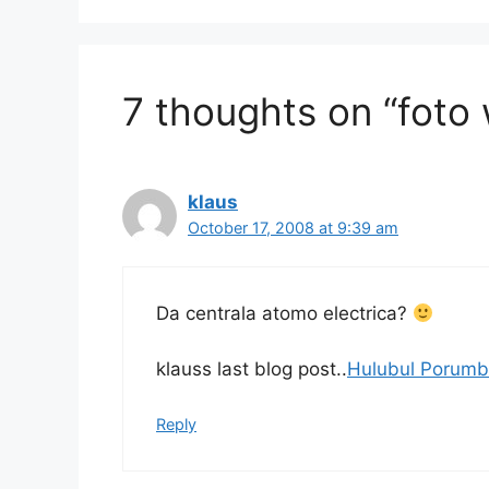
o
o
o
n
k
7 thoughts on “foto 
klaus
October 17, 2008 at 9:39 am
Da centrala atomo electrica?
klauss last blog post..
Hulubul Porumbac
Reply