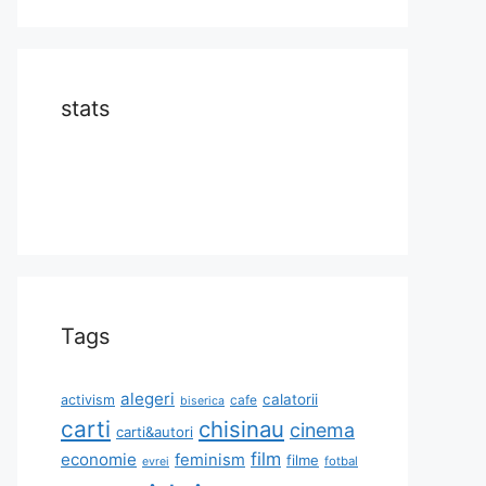
stats
Tags
alegeri
calatorii
activism
cafe
biserica
carti
chisinau
cinema
carti&autori
film
economie
feminism
filme
fotbal
evrei