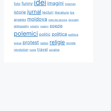
idei
imagini
funny
foto
internet
jurnal
istorie
lecturi
literatura
los
moldova
angeles
occupy
note de lectura
poezie
philosophy
piketty
poetry
polemici
politica
politic
politice
religie
protest
reviste
presa
razboi
travel
revolution
ucraina
rusia