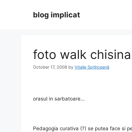
Skip
to
blog implicat
content
foto walk chisin
October 17, 2008
by
Vitalie Sprînceană
orasul in sarbatoare…
Pedagogia curativa (?) se putea face si 