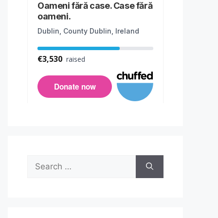
Search
for: