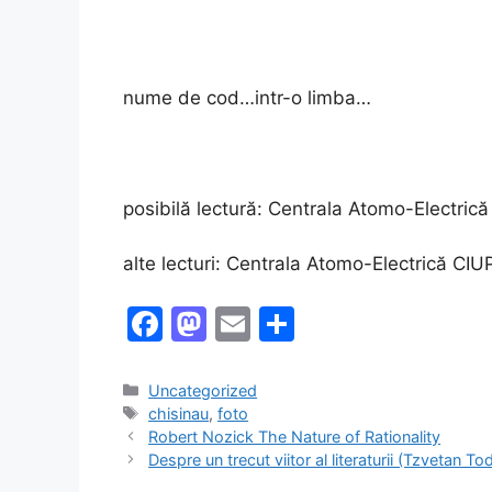
nume de cod…intr-o limba…
posibilă lectură: Centrala Atomo-Elect
alte lecturi: Centrala Atomo-Electrică CI
F
M
E
S
a
a
m
h
c
st
ai
ar
Categories
Uncategorized
Tags
chisinau
,
foto
e
o
l
e
Robert Nozick The Nature of Rationality
b
d
Despre un trecut viitor al literaturii (Tzvetan Tod