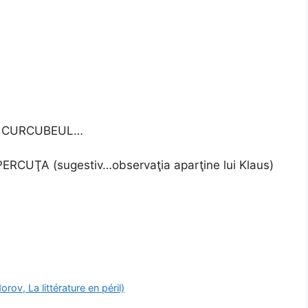
rică CURCUBEUL…
UPERCUŢA (sugestiv…observaţia aparţine lui Klaus)
orov, La littérature en péril)