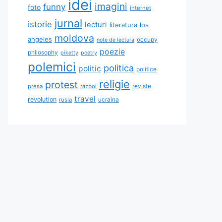
idei
imagini
funny
foto
internet
jurnal
istorie
lecturi
literatura
los
moldova
angeles
occupy
note de lectura
poezie
philosophy
piketty
poetry
polemici
politica
politic
politice
religie
protest
reviste
presa
razboi
travel
revolution
ucraina
rusia