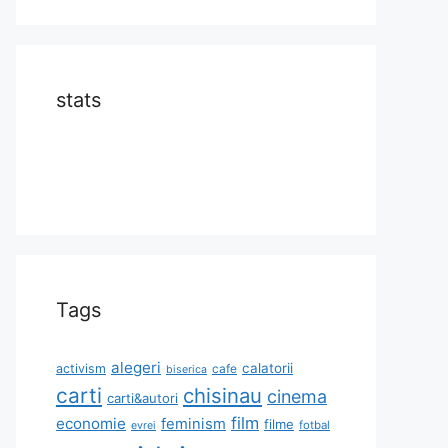
stats
Tags
alegeri
calatorii
activism
cafe
biserica
carti
chisinau
cinema
carti&autori
film
economie
feminism
filme
fotbal
evrei