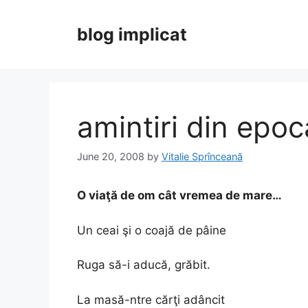
Skip
to
blog implicat
content
amintiri din epoc
June 20, 2008
by
Vitalie Sprînceană
O viaţă de om cât vremea de mare…
Un ceai şi o coajă de pâine
Ruga să-i aducă, grăbit.
La masă-ntre cărţi adâncit