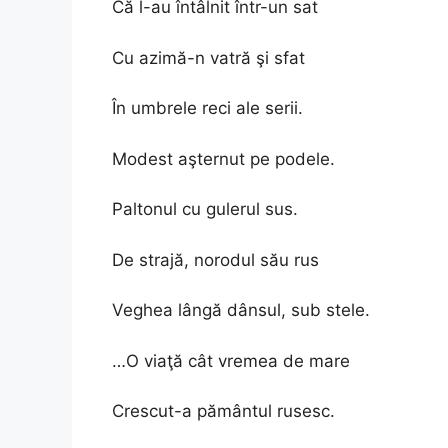
Că l-au întâlnit într-un sat
Cu azimă-n vatră şi sfat
În umbrele reci ale serii.
Modest aşternut pe podele.
Paltonul cu gulerul sus.
De strajă, norodul său rus
Veghea lângă dânsul, sub stele.
…O viaţă cât vremea de mare
Crescut-a pământul rusesc.