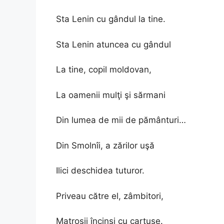
Sta Lenin cu gândul la tine.
Sta Lenin atuncea cu gândul
La tine, copil moldovan,
La oamenii mulţi şi sărmani
Din lumea de mii de pământuri…
Din Smolnîi, a zărilor uşă
Ilici deschidea tuturor.
Priveau către el, zâmbitori,
Matroşii încinşi cu cartuşe.