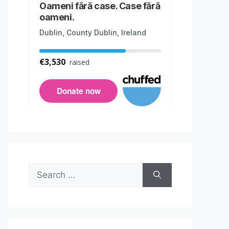
Search
for: