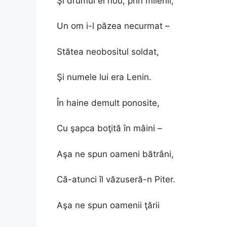
Şi drumul ei nou, prin milenii,
Un om i-l păzea necurmat –
Stătea neobositul soldat,
Şi numele lui era Lenin.
În haine demult ponosite,
Cu şapca boţită în mâini –
Aşa ne spun oameni bătrâni,
Că-atunci îl văzuseră-n Piter.
Aşa ne spun oamenii ţării