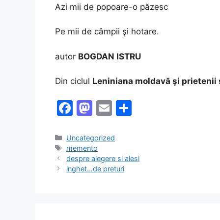
Azi mii de popoare-o păzesc
Pe mii de câmpii şi hotare.
autor
BOGDAN ISTRU
Din ciclul
Leniniana moldavă şi prietenii 
F
M
E
S
a
a
m
h
c
st
ai
ar
Categories
Uncategorized
Tags
memento
e
o
l
e
despre alegere si alesi
b
d
inghet…de preturi
o
o
o
n
k