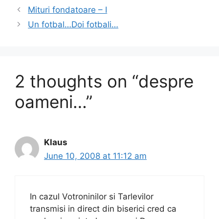
e
o
l
e
Mituri fondatoare – I
b
d
Un fotbal…Doi fotbali…
o
o
o
n
k
2 thoughts on “despre
oameni…”
Klaus
June 10, 2008 at 11:12 am
In cazul Votroninilor si Tarlevilor
transmisi in direct din biserici cred ca