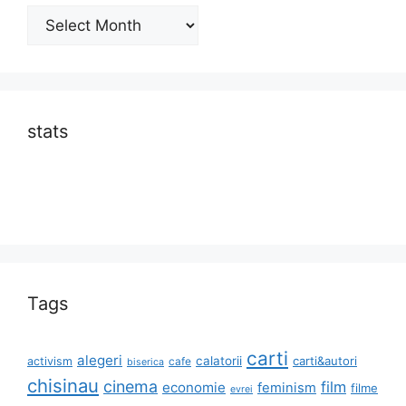
Archives
stats
Tags
carti
alegeri
calatorii
carti&autori
activism
cafe
biserica
chisinau
cinema
film
economie
feminism
filme
evrei