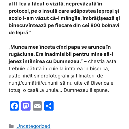
al II-lea a făcut o vizită, neprevăzută în
protocol, pe o insulă care adăpostea leproşi şi
acolo l-am văzut că-i mângîie, îmbrăţişează şi
binecuvîntează pe fiecare din cei 800 bolnavi
de lepră
.”
„
Munca mea înceta cînd papa se arunca în
rugăciune. Era inadmisibil pentru mine să-i
jenez întîlnirea cu Dumnezeu.
” – chestia asta
trebuie bătută în cuie la intrarea în biserică,
astfel încît sindrofotografii şi filmatorii de
nunţi/cumătrii/cununii să nu uite că Biserica e
totuşi o casă..a unuia… Dumnezeu îi spune.
F
M
E
S
a
a
m
h
c
st
ai
ar
Categories
Uncategorized