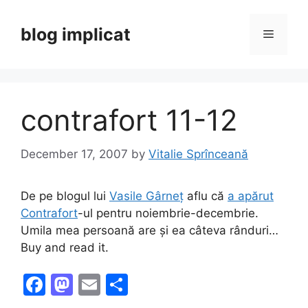
Skip
to
blog implicat
Menu
content
contrafort 11-12
December 17, 2007
by
Vitalie Sprînceană
De pe blogul lui
Vasile Gârneţ
aflu că
a apărut
Contrafort
-ul pentru noiembrie-decembrie.
Umila mea persoană are şi ea câteva rânduri…
Buy and read it.
F
M
E
S
a
a
m
h