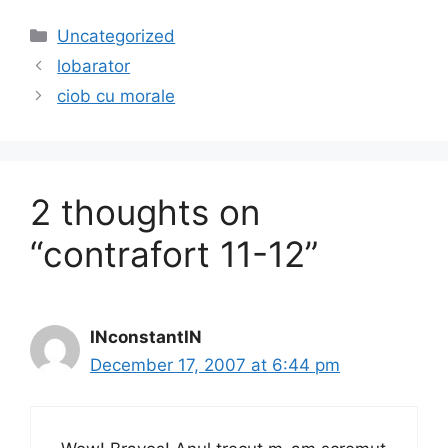
c
st
ai
ar
Categories
Uncategorized
e
o
l
e
lobarator
b
d
ciob cu morale
o
o
o
n
k
2 thoughts on
“contrafort 11-12”
INconstantIN
December 17, 2007 at 6:44 pm