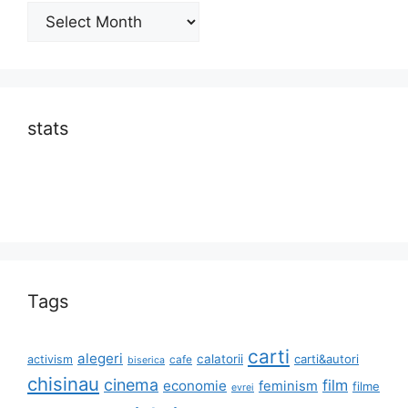
Archives
stats
Tags
carti
alegeri
calatorii
carti&autori
activism
cafe
biserica
chisinau
cinema
film
economie
feminism
filme
evrei