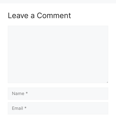
o
n
k
Leave a Comment
Comment
Name
Email