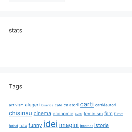
stats
Tags
carti
alegeri
calatorii
carti&autori
activism
cafe
biserica
chisinau
cinema
film
economie
feminism
filme
evrei
idei
imagini
funny
istorie
foto
fotbal
internet