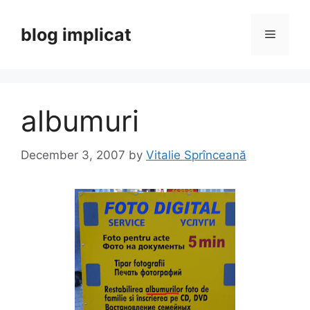
Skip
to
blog implicat
Menu
content
albumuri
December 3, 2007
by
Vitalie Sprînceană