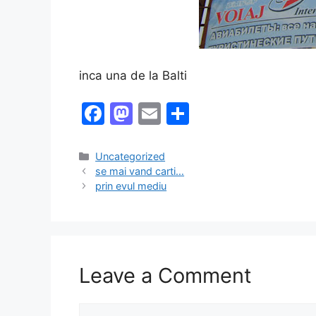
inca una de la Balti
F
M
E
S
a
a
m
h
c
st
ai
ar
Categories
Uncategorized
se mai vand carti…
e
o
l
e
prin evul mediu
b
d
o
o
o
n
k
Leave a Comment
Comment