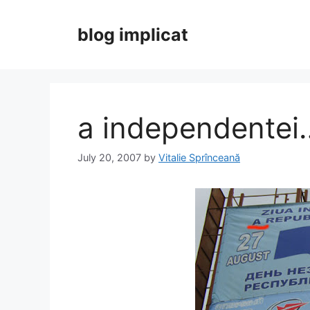
Skip
to
blog implicat
content
a independentei
July 20, 2007
by
Vitalie Sprînceană