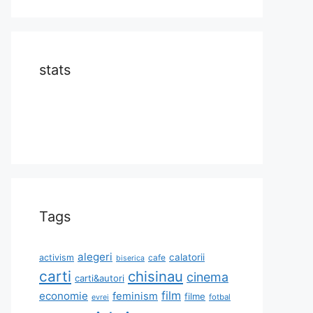
stats
Tags
alegeri
calatorii
activism
cafe
biserica
carti
chisinau
cinema
carti&autori
film
economie
feminism
filme
fotbal
evrei