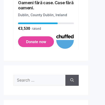
Search
for: