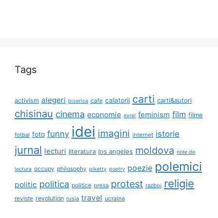
Tags
carti
alegeri
calatorii
carti&autori
activism
cafe
biserica
chisinau
cinema
film
economie
feminism
filme
evrei
idei
imagini
funny
istorie
foto
fotbal
internet
jurnal
moldova
lecturi
literatura
los angeles
note de
polemici
poezie
occupy
philosophy
lectura
piketty
poetry
religie
protest
politica
politic
politice
presa
razboi
travel
reviste
revolution
ucraina
rusia