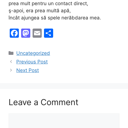
prea mult pentru un contact direct,
ş-apoi, era prea multă apă,
încât ajungea să spele nerăbdarea mea.
F
M
E
S
a
a
m
h
c
st
ai
ar
Categories
Uncategorized
e
o
l
e
Previous Post
b
d
Next Post
o
o
o
n
k
Leave a Comment
Comment