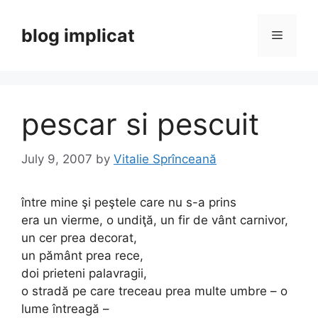
Skip
to
blog implicat
Menu
content
pescar si pescuit
July 9, 2007
by
Vitalie Sprînceană
între mine şi peştele care nu s-a prins
era un vierme, o undiţă, un fir de vânt carnivor,
un cer prea decorat,
un pământ prea rece,
doi prieteni palavragii,
o stradă pe care treceau prea multe umbre – o
lume întreagă –