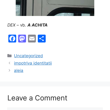
DEX
– vb.
A ACHITA
F
M
E
S
a
a
m
h
c
st
ai
ar
Categories
Uncategorized
e
o
l
e
impotriva identitatii
b
d
aleia
o
o
o
n
k
Leave a Comment