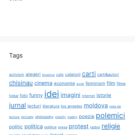
Tags
carti
alegeri
calatorii
carti&autori
activism
cafe
biserica
chisinau
cinema
film
economie
feminism
filme
evrei
idei
imagini
funny
istorie
foto
fotbal
internet
jurnal
moldova
lecturi
literatura
los angeles
note de
polemici
poezie
occupy
philosophy
lectura
piketty
poetry
religie
protest
politica
politic
politice
presa
razboi
travel