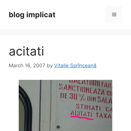
Skip
to
blog implicat
Menu
content
acitati
March 16, 2007
by
Vitalie Sprînceană