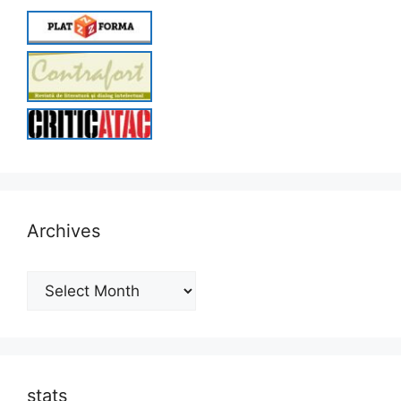
Archives
Archives
stats