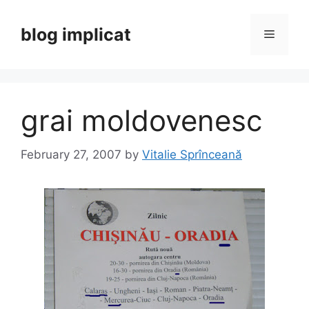
Skip
to
blog implicat
Menu
content
grai moldovenesc
February 27, 2007
by
Vitalie Sprînceană