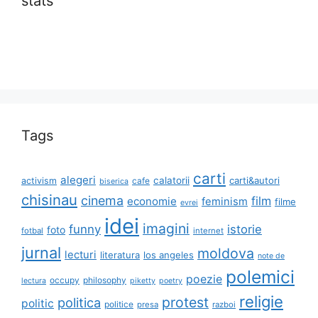
stats
Tags
carti
alegeri
calatorii
carti&autori
activism
cafe
biserica
chisinau
cinema
film
economie
feminism
filme
evrei
idei
imagini
funny
istorie
foto
fotbal
internet
jurnal
moldova
lecturi
literatura
los angeles
note de
polemici
poezie
occupy
philosophy
lectura
piketty
poetry
religie
protest
politica
politic
politice
presa
razboi