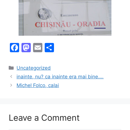
F
M
E
S
a
a
m
h
c
st
ai
ar
Categories
Uncategorized
e
o
l
e
inainte, nu? ca inainte era mai bine….
b
d
Michel Folco, calai
o
o
o
n
k
Leave a Comment