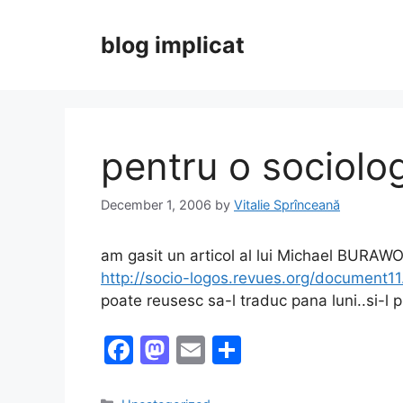
Skip
to
blog implicat
content
pentru o sociolo
December 1, 2006
by
Vitalie Sprînceană
am gasit un articol al lui Michael BURAWO
http://socio-logos.revues.org/document11
poate reusesc sa-l traduc pana luni..si-l 
F
M
E
S
a
a
m
h