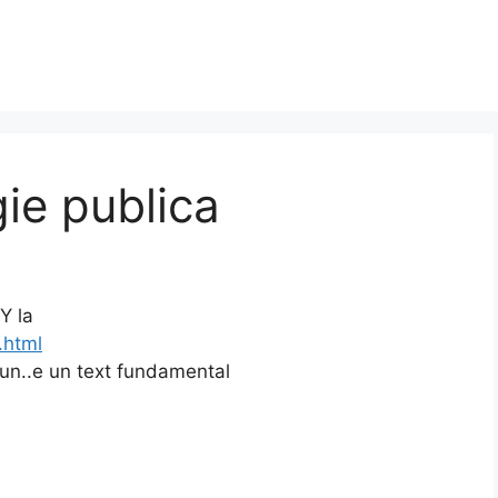
gie publica
Y la
.html
pun..e un text fundamental