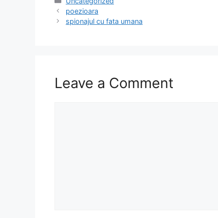
c
st
ai
ar
Categories
Uncategorized
poezioara
e
o
l
e
spionajul cu fata umana
b
d
o
o
o
n
k
Leave a Comment
Comment