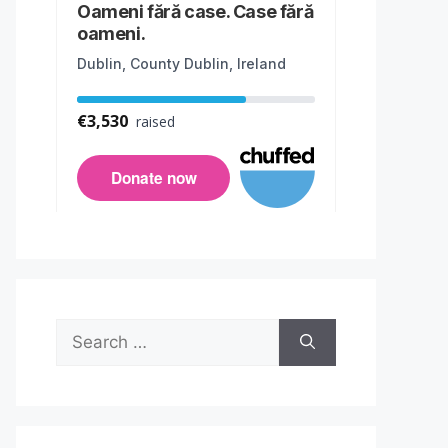
Search
for: