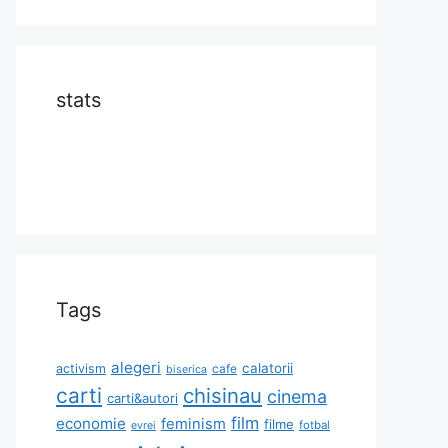
stats
Tags
alegeri
calatorii
activism
cafe
biserica
carti
chisinau
cinema
carti&autori
film
economie
feminism
filme
fotbal
evrei