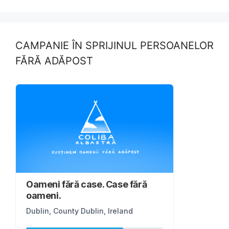
o
o
o
n
k
CAMPANIE ÎN SPRIJINUL PERSOANELOR
FĂRĂ ADĂPOST