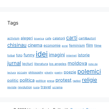
Tags
carti
alegeri
calatorii
carti&autori
activism
cafe
biserica
chisinau
cinema
film
economie
feminism
filme
evrei
idei
imagini
funny
istorie
foto
fotbal
internet
jurnal
moldova
lecturi
literatura
los angeles
note de
polemici
poezie
occupy
philosophy
lectura
piketty
poetry
religie
protest
politica
politic
politice
presa
razboi
travel
reviste
revolution
ucraina
rusia