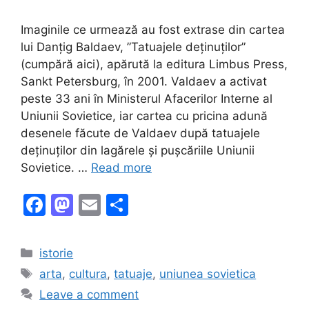
Imaginile ce urmează au fost extrase din cartea
lui Danțig Baldaev, ”Tatuajele deținuților”
(cumpără aici), apărută la editura Limbus Press,
Sankt Petersburg, în 2001. Valdaev a activat
peste 33 ani în Ministerul Afacerilor Interne al
Uniunii Sovietice, iar cartea cu pricina adună
desenele făcute de Valdaev după tatuajele
deținuților din lagărele și pușcăriile Uniunii
Sovietice. …
Read more
F
M
E
S
a
a
m
h
c
st
ai
ar
Categories
istorie
e
o
l
e
Tags
arta
,
cultura
,
tatuaje
,
uniunea sovietica
b
d
Leave a comment