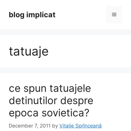
Skip
to
blog implicat
Menu
content
tatuaje
ce spun tatuajele
detinutilor despre
epoca sovietica?
December 7, 2011
by
Vitalie Sprînceană