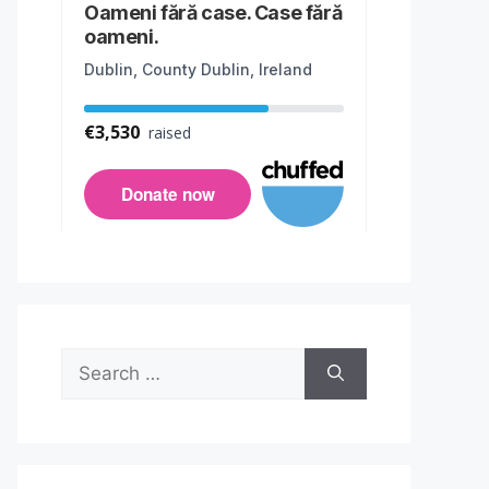
Search
for: