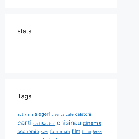
stats
Tags
alegeri
calatorii
activism
cafe
biserica
carti
chisinau
cinema
carti&autori
film
economie
feminism
filme
fotbal
evrei