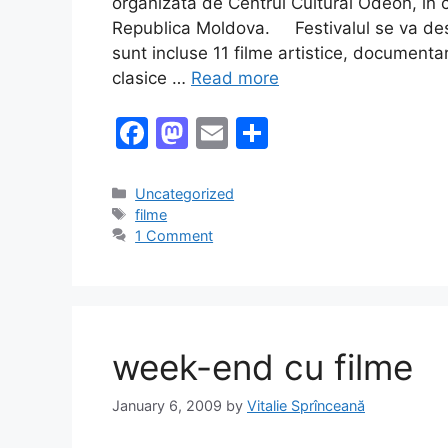
organizata de Centrul Cultural Odeon, in
Republica Moldova. Festivalul se va desf
sunt incluse 11 filme artistice, documenta
clasice …
Read more
F
M
E
S
a
a
m
h
c
st
ai
ar
Categories
Uncategorized
Tags
filme
e
o
l
e
1 Comment
b
d
o
o
o
n
k
week-end cu filme
January 6, 2009
by
Vitalie Sprînceană