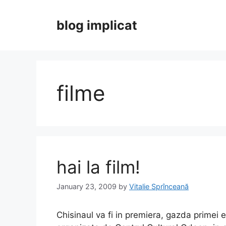
Skip
to
blog implicat
content
filme
hai la film!
January 23, 2009
by
Vitalie Sprînceană
Chisinaul va fi in premiera, gazda primei e