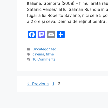
Italiene: Gomorra (2008) – filmul arată rău
Satanic Verses” al lui Salman Rushdie în a
fugar a lui Roberto Saviano, nici cele 5 p
a 2 ore şi ceva. Demnă de reţinut pentru
F
M
E
S
a
a
m
h
c
st
ai
ar
Categories
Uncategorized
Tags
cinema
,
filme
e
o
l
e
10 Comments
b
d
o
o
o
n
Page
Page
←
Previous
1
2
k