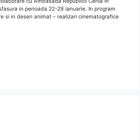
 colaborare cu Ambasada Republicii Cehia in
asura in perioada 22-29 ianuarie. In program
re si in desen animat – realizari cinematografice