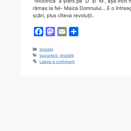
”filozofică” a șters pe ”D” și ”M”, așa încî
rămas la fel- Maica Domnului… E o întreagă
scări, plus cîteva revoluții..
F
M
E
S
a
a
m
h
c
st
ai
ar
Categories
imagini
Tags
bucuresti
,
imagini
e
o
l
e
Leave a comment
b
d
o
o
o
n
k