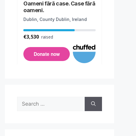
Search
for: