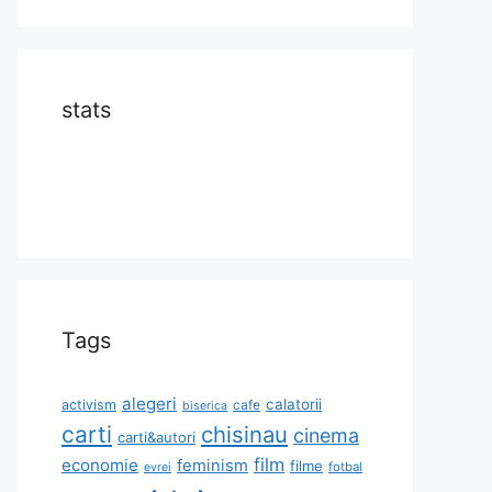
stats
Tags
alegeri
calatorii
activism
cafe
biserica
carti
chisinau
cinema
carti&autori
film
economie
feminism
filme
fotbal
evrei