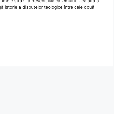
t numele străzii a devenit Maica Omului. Cealaltă a
 istorie a disputelor teologice între cele două