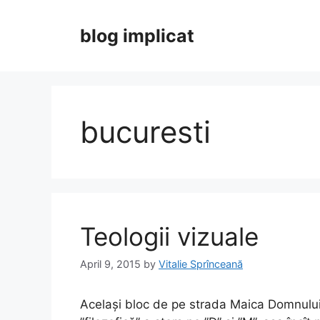
Skip
to
blog implicat
content
bucuresti
Teologii vizuale
April 9, 2015
by
Vitalie Sprînceană
Același bloc de pe strada Maica Domnului,