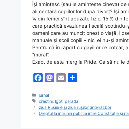
Își amintesc (sau le amintește cineva) de 
alimentară copiilor lor după divorț? Își am
% din femei sînt abuzate fizic, 15 % din fe
care practică evaziunea fiscală scoțîndu-și
oameni care au muncit onest o viață, lip
manuale și școli copiii – nici ei nu-și ami
Pentru că în raport cu gayii orice coțcar, 
”moral”.
Exact de asta merg la Pride. Ca să nu le 
F
M
E
S
a
a
m
h
c
st
ai
ar
Categories
jurnal
Tags
crestini
,
lgbt
,
parada
e
o
l
e
ziua Rusiei e și ziua rușilor anti-război
b
d
Dreptul la întruniri publice între Constituție și nac
o
o