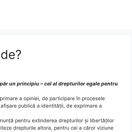
ide?
ăr un principiu – cel al drepturilor egale pentru
rimare a opiniei, de participare în procesele
e afișare publică a identității, de exprimare a
nunță pentru extinderea drepturilor și libertăților
teze drepturile altora, pentru cei a căror viziune