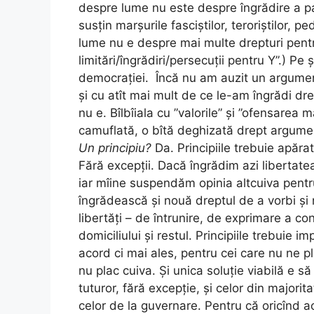
despre lume nu este despre îngrădire a par
susțin marșurile fasciștilor, teroriștilor, pe
lume nu e despre mai multe drepturi pentru
limitări/îngrădiri/persecuții pentru Y”.) Pe
democrației. Încă nu am auzit un argument 
și cu atît mai mult de ce le-am îngrădi dre
nu e. Bîlbîiala cu ”valorile” și ”ofensarea 
camuflată, o bîtă deghizată drept argume
Un principiu?
Da. Principiile trebuie apăra
Fără excepții. Dacă îngrădim azi libertat
iar mîine suspendăm opinia altcuiva pentr
îngrădească și nouă dreptul de a vorbi și 
libertăți – de întrunire, de exprimare a con
domiciliului și restul. Principiile trebuie
acord ci mai ales, pentru cei care nu ne p
nu plac cuiva. Și unica soluție viabilă e s
tuturor, fără excepție, și celor din majorita
celor de la guvernare. Pentru că oricînd a