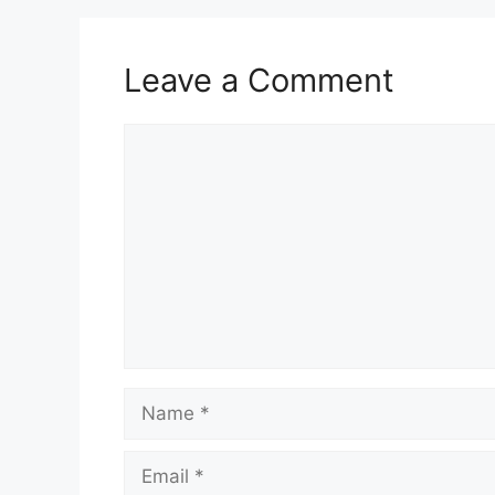
o
n
k
Leave a Comment
Comment
Name
Email