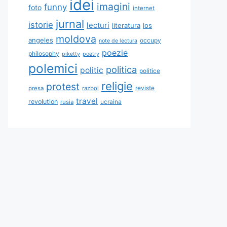
idei
imagini
funny
foto
internet
jurnal
istorie
lecturi
literatura
los
moldova
angeles
occupy
note de lectura
poezie
philosophy
piketty
poetry
polemici
politica
politic
politice
religie
protest
reviste
presa
razboi
travel
revolution
ucraina
rusia