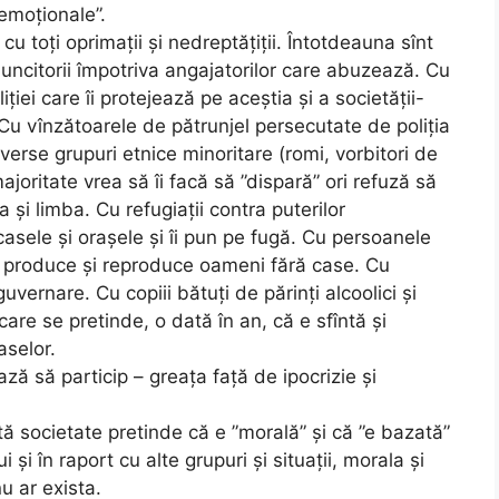
emoționale”.
cu toți oprimații și nedreptățiții. Întotdeauna sînt
muncitorii împotriva angajatorilor care abuzează. Cu
iției care îi protejează pe aceștia și a societății-
u vînzătoarele de pătrunjel persecutate de poliția
verse grupuri etnice minoritare (romi, vorbitori de
joritate vrea să îi facă să ”dispară” ori refuză să
ra și limba.
Cu refugiații contra puterilor
sele și orașele și îi pun pe fugă.
Cu persoanele
e produce și reproduce oameni fără case. Cu
vernare. Cu copiii bătuți de părinți alcoolici și
care se pretinde, o dată în an, că e sfîntă și
aselor.
ă să particip – greața față de ipocrizie și
tă societate pretinde că e ”morală” și că ”e bazată”
ui și în raport cu alte grupuri și situații, morala și
nu ar exista.