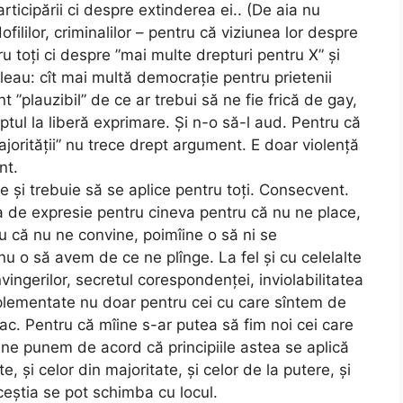
ticipării ci despre extinderea ei.. (De aia nu
dofililor, criminalilor – pentru că viziunea lor despre
 toți ci despre ”mai multe drepturi pentru X” și
 șleau: cît mai multă democrație pentru prietenii
”plauzibil” de ce ar trebui să ne fie frică de gay,
ptul la liberă exprimare. Și n-o să-l aud. Pentru că
majorității” nu trece drept argument. E doar violență
nt.
te și trebuie să se aplice pentru toți. Consecvent.
ea de expresie pentru cineva pentru că nu ne place,
u că nu ne convine, poimîine o să ni se
nu o să avem de ce ne plînge. La fel și cu celelalte
vingerilor, secretul corespondenței, inviolabilitatea
 implementate nu doar pentru cei cu care sîntem de
lac. Pentru că mîine s-ar putea să fim noi cei care
ă ne punem de acord că principiile astea se aplică
te, și celor din majoritate, și celor de la putere, și
ceștia se pot schimba cu locul.