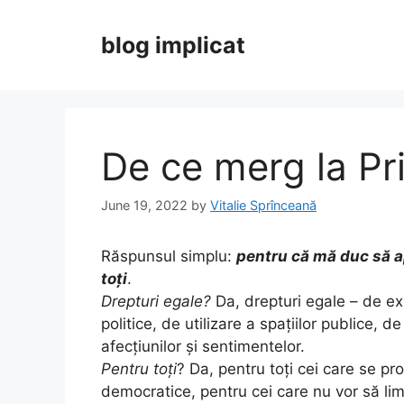
Skip
to
blog implicat
content
De ce merg la Pr
June 19, 2022
by
Vitalie Sprînceană
Răspunsul simplu:
pentru că mă duc să ap
toți
.
Drepturi egale?
Da, drepturi egale – de exp
politice, de utilizare a spațiilor publice, d
afecțiunilor și sentimentelor.
Pentru toți
? Da, pentru toți cei care se pro
democratice, pentru cei care nu vor să limi