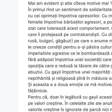
Mai am evident și alte cîteva motive mai ”
În primul rînd un sentiment de solidaritate 
cu cei oprimați împotriva opresorilor. Cu 
femeile împotriva bărbaților agresori, a pol
stat care tolerează acest comportament. C
care îi protejează pe contrabandiști. Cu di
rusă, bulgari, găgăuzi) pe care o anume ma
le creeze condiții pentru a-și păstra cultu
imperialiste agresive ce le bombardează ca
fără adăpost împotriva unei societăți car
opoziția care e redusă la tăcere de către gu
abuzivi. Cu gayii împotriva unei majorități 
neprihănită și religioasă pînă în măduva o
Și aceasta e a doua emoție ce mă motiveaz
fățărnicie.
Pentru că, doar în legătură cu gayii aceas
pe valori creștine. În celelalte zile ale anul
valorile creștine îs ignorate de parcă nici 