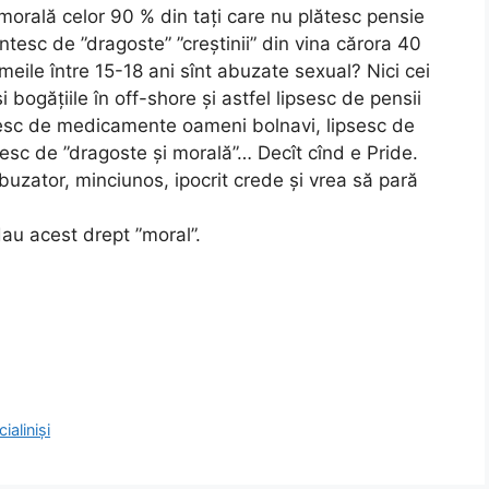
morală celor 90 % din tați care nu plătesc pensie
intesc de ”dragoste” ”creștinii” din vina cărora 40
meile între 15-18 ani sînt abuzate sexual? Nici cei
 bogățiile în off-shore și astfel lipsesc de pensii
sesc de medicamente oameni bolnavi, lipsesc de
ntesc de ”dragoste și morală”… Decît cînd e Pride.
abuzator, minciunos, ipocrit crede și vrea să pară
dau acest drept ”moral”.
ialiniși