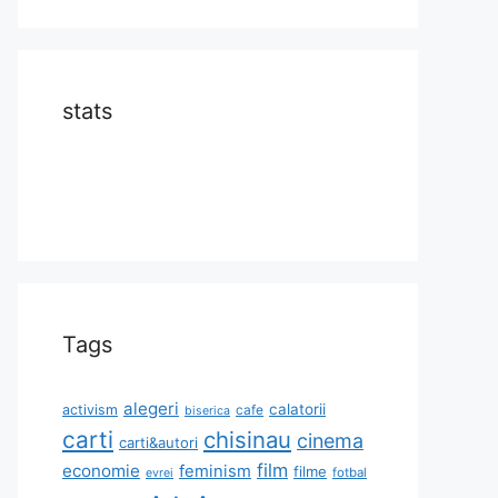
stats
Tags
alegeri
calatorii
activism
cafe
biserica
carti
chisinau
cinema
carti&autori
film
economie
feminism
filme
fotbal
evrei