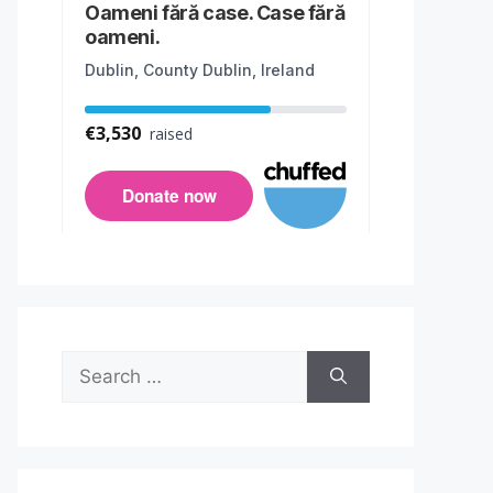
Search
for: