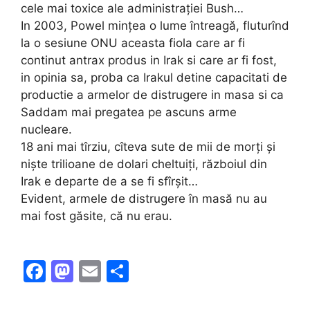
cele mai toxice ale administrației Bush…
In 2003, Powel mințea o lume întreagă, fluturînd
la o sesiune ONU aceasta fiola care ar fi
continut antrax produs in Irak si care ar fi fost,
in opinia sa, proba ca Irakul detine capacitati de
productie a armelor de distrugere in masa si ca
Saddam mai pregatea pe ascuns arme
nucleare.
18 ani mai tîrziu, cîteva sute de mii de morți și
niște trilioane de dolari cheltuiți, războiul din
Irak e departe de a se fi sfîrșit…
Evident, armele de distrugere în masă nu au
mai fost găsite, că nu erau.
F
M
E
S
a
a
m
h