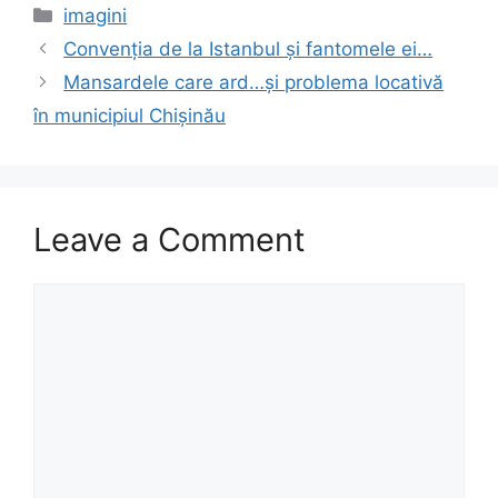
c
st
ai
ar
Categories
imagini
e
o
l
e
Convenția de la Istanbul și fantomele ei…
b
d
Mansardele care ard…și problema locativă
o
o
în municipiul Chișinău
o
n
k
Leave a Comment
Comment