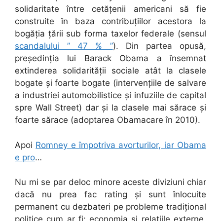
solidaritate între cetățenii americani să fie
construite în baza contribuțiilor acestora la
bogăția țării sub forma taxelor federale (sensul
scandalului ” 47 % ”
). Din partea opusă,
președinția lui Barack Obama a însemnat
extinderea solidarității sociale atât la clasele
bogate și foarte bogate (intervențiile de salvare
a industriei automobilistice și infuziile de capital
spre Wall Street) dar și la clasele mai sărace și
foarte sărace (adoptarea Obamacare în 2010).
Apoi
Romney e împotriva avorturilor, iar Obama
e pro
…
Nu mi se par deloc minore aceste diviziuni chiar
dacă nu prea fac rating și sunt înlocuite
permanent cu dezbateri pe probleme tradițional
politice cum ar fi: economia și relațiile externe.