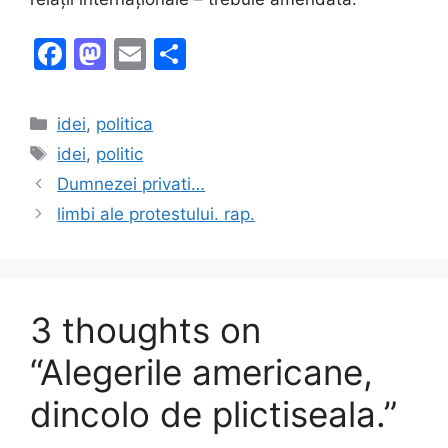
F
M
E
S
a
a
m
h
c
st
ai
ar
Categories
idei
,
politica
e
o
l
e
Tags
idei
,
politic
b
d
Dumnezei privati…
o
o
limbi ale protestului. rap.
o
n
k
3 thoughts on
“Alegerile americane,
dincolo de plictiseala.”