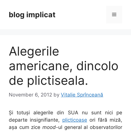
Skip
to
blog implicat
Menu
content
Alegerile
americane, dincolo
de plictiseala.
November 6, 2012
by
Vitalie Sprînceană
Și totuși alegerile din SUA nu sunt nici pe
departe insignifiante,
plicticoase
ori fără miză,
așa cum zice
mood
-ul general al observatorilor