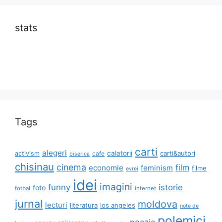
stats
Tags
carti
alegeri
calatorii
carti&autori
activism
cafe
biserica
chisinau
cinema
film
economie
feminism
filme
evrei
idei
imagini
funny
istorie
foto
fotbal
internet
jurnal
moldova
lecturi
literatura
los angeles
note de
polemici
poezie