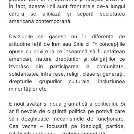
În fapt, aceste linii sunt frontierele de-a lungul
cărora se aliniază și separă societatea
americană contemporană.
Diviziunile se găsesc nu în diferența de
atitudine față de Iran sau Siria ci în concepțiile
opuse cu privire la ce înseamnă să fii cetățean
american, natura drepturilor și obligațiilor ce
izvorâsc din participarea la comunitate,
solidaritatea între rase, religii, clase și generații,
drepturile grupurilor culturale, incluziunea
minorităților etc.
E noul avatar și noua gramatică a politicului. Și
ar fi nevoie de o știință politică pe potrivă care
să-i dezghioace mecanismele de funcționare.
Cea veche – focusată pe ideologii, partide,
relații internaționale – trebuie amendată.