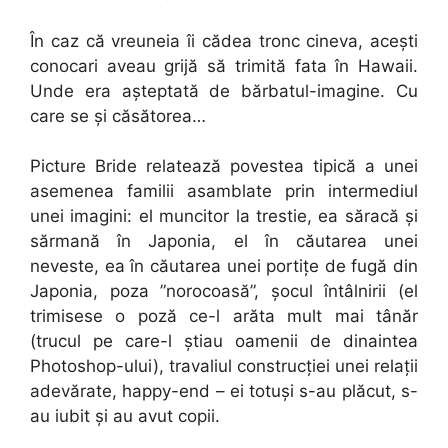
În caz că vreuneia îi cădea tronc cineva, acești
conocari aveau grijă să trimită fata în Hawaii.
Unde era așteptată de bărbatul-imagine. Cu
care se și căsătorea…
Picture Bride relatează povestea tipică a unei
asemenea familii asamblate prin intermediul
unei imagini: el muncitor la trestie, ea săracă și
sărmană în Japonia, el în căutarea unei
neveste, ea în căutarea unei portițe de fugă din
Japonia, poza ”norocoasă”, șocul întâlnirii (el
trimisese o poză ce-l arăta mult mai tânăr
(trucul pe care-l știau oamenii de dinaintea
Photoshop-ului), travaliul construcției unei relații
adevărate, happy-end – ei totuși s-au plăcut, s-
au iubit și au avut copii.