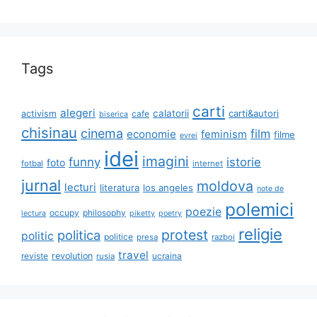
Tags
carti
alegeri
calatorii
carti&autori
activism
cafe
biserica
chisinau
cinema
film
economie
feminism
filme
evrei
idei
imagini
funny
istorie
foto
fotbal
internet
jurnal
moldova
lecturi
literatura
los angeles
note de
polemici
poezie
occupy
philosophy
lectura
piketty
poetry
religie
protest
politica
politic
politice
presa
razboi
travel
reviste
revolution
ucraina
rusia