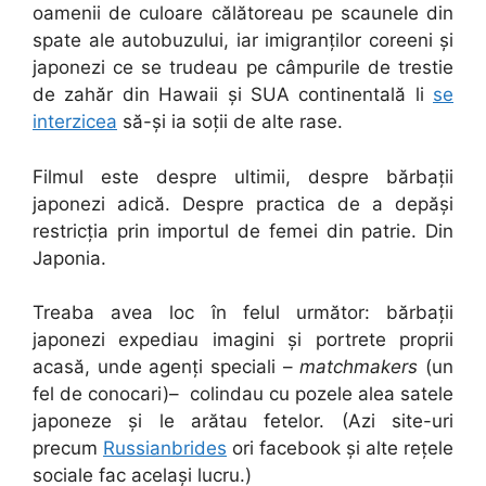
oamenii de culoare călătoreau pe scaunele din
spate ale autobuzului, iar imigranților coreeni și
japonezi ce se trudeau pe câmpurile de trestie
de zahăr din Hawaii și SUA continentală li
se
interzicea
să-și ia soții de alte rase.
Filmul este despre ultimii, despre bărbații
japonezi adică. Despre practica de a depăși
restricția prin importul de femei din patrie. Din
Japonia.
Treaba avea loc în felul următor: bărbații
japonezi expediau imagini și portrete proprii
acasă, unde agenți speciali –
matchmakers
(un
fel de conocari)– colindau cu pozele alea satele
japoneze și le arătau fetelor. (Azi site-uri
precum
Russianbrides
ori facebook și alte rețele
sociale fac același lucru.)