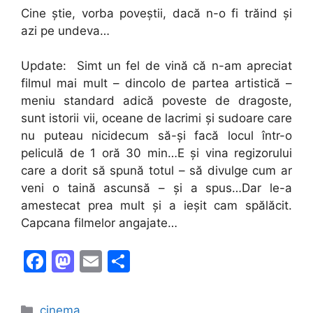
Cine știe, vorba poveștii, dacă n-o fi trăind și
azi pe undeva…
Update: Simt un fel de vină că n-am apreciat
filmul mai mult – dincolo de partea artistică –
meniu standard adică poveste de dragoste,
sunt istorii vii, oceane de lacrimi și sudoare care
nu puteau nicidecum să-și facă locul într-o
peliculă de 1 oră 30 min…E și vina regizorului
care a dorit să spună totul – să divulge cum ar
veni o taină ascunsă – și a spus…Dar le-a
amestecat prea mult și a ieșit cam spălăcit.
Capcana filmelor angajate…
F
M
E
S
a
a
m
h
c
st
ai
ar
Categories
cinema