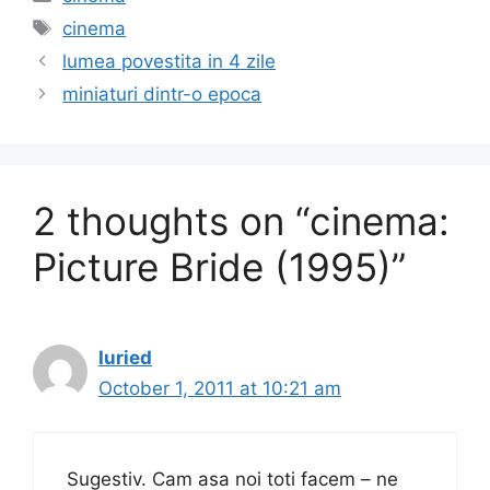
e
o
l
e
Tags
cinema
b
d
lumea povestita in 4 zile
o
o
miniaturi dintr-o epoca
o
n
k
2 thoughts on “cinema:
Picture Bride (1995)”
Iuried
October 1, 2011 at 10:21 am
Sugestiv. Cam asa noi toti facem – ne