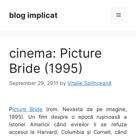
Skip
to
blog implicat
Menu
content
cinema: Picture
Bride (1995)
September 29, 2011
by
Vitalie Sprînceană
P
icture Bride
(rom. Nevasta de pe imagine,
1995). Un film despre o epocă rușinoasă a
istoriei Americii când evreilor li se refuza
accesul la Harvard, Columbia și Cornell, când