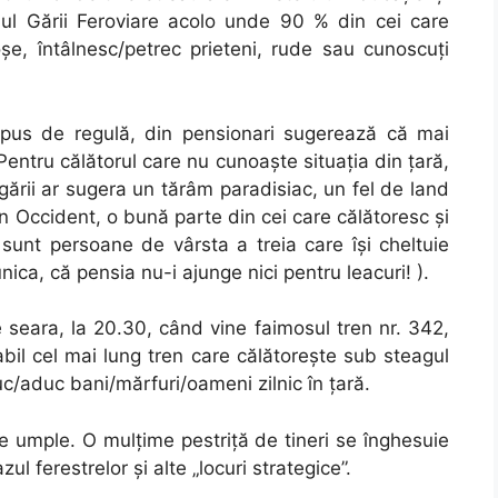
nul Gării Feroviare acolo unde 90 % din cei care
oşe, întâlnesc/petrec prieteni, rude sau cunoscuţi
ompus de regulă, din pensionari sugerează că mai
 Pentru călătorul care nu cunoaşte situaţia din ţară,
gării ar sugera un tărâm paradisiac, un fel de land
 în Occident, o bună parte din cei care călătoresc şi
 sunt persoane de vârsta a treia care îşi cheltuie
ica, că pensia nu-i ajunge nici pentru leacuri! ).
seara, la 20.30, când vine faimosul tren nr. 342,
il cel mai lung tren care călătoreşte sub steagul
c/aduc bani/mărfuri/oameni zilnic în ţară.
e umple. O mulţime pestriţă de tineri se înghesuie
l ferestrelor şi alte „locuri strategice”.