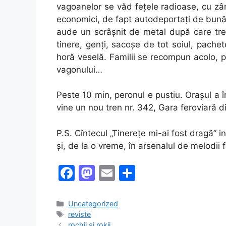
vagoanelor se văd feţele radioase, cu zâm
economici, de fapt autodeportaţi de bună 
aude un scrâşnit de metal după care tren
tinere, genţi, sacoşe de tot soiul, pachet
horă veselă. Familii se recompun acolo, pe
vagonului…
Peste 10 min, peronul e pustiu. Oraşul a 
vine un nou tren nr. 342, Gara feroviară d
P.S. Cîntecul „Tinereţe mi-ai fost dragă” in
şi, de la o vreme, în arsenalul de melodi
F
M
E
S
a
a
m
h
c
st
ai
ar
Categories
Uncategorized
Tags
reviste
e
o
l
e
rochii si rokii