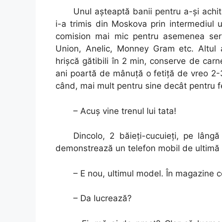
Unul aşteaptă banii pentru a-şi achit
i-a trimis din Moskova prin intermediul 
comision mai mic pentru asemenea serv
Union, Anelic, Monney Gram etc. Altul 
hrişcă gătibili în 2 min, conserve de c
ani poartă de mânuţă o fetiţă de vreo 2-3 
când, mai mult pentru sine decât pentru fe
– Acuş vine trenul lui tata!
Dincolo, 2 băieţi-cucuieţi, pe lân
demonstrează un telefon mobil de ultimă g
– E nou, ultimul model. În magazine c
– Da lucrează?