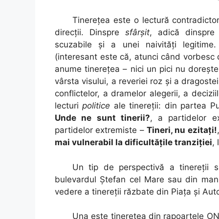
Tinereţea este o lectură contradictor
direcţii. Dinspre
sfârşit
, adică dinspre 
scuzabile şi a unei naivităţi legitim
(interesant este că, atunci când vorbesc 
anume tinereţea – nici un pici nu doreşte
vârsta visului, a reveriei roz şi a dragos
conflictelor, a dramelor alegerii, a decizi
lecturi
politice
ale tinereţii: din partea P
Unde ne sunt tinerii?
, a partidelor 
partidelor extremiste –
Tineri, nu ezitaţi!
mai vulnerabil la dificultăţile tranziţiei
,
Un tip de perspectivă a tinereţii
bulevardul Ştefan cel Mare sau din mans
vedere a tinereţii răzbate din Piaţa şi Aut
Una este tinereţea din rapoartele ONG