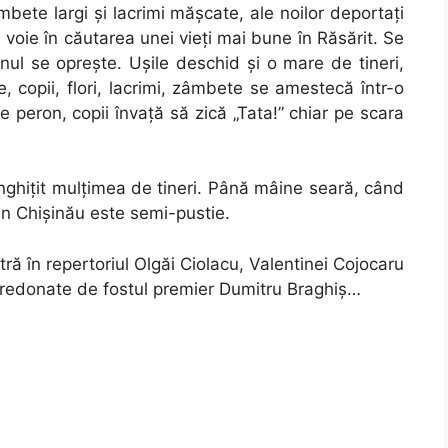
bete largi şi lacrimi măşcate, ale noilor deportaţi
voie în căutarea unei vieţi mai bune în Răsărit. Se
ul se opreşte. Uşile deschid şi o mare de tineri,
e, copii, flori, lacrimi, zâmbete se amestecă într-o
 peron, copii învaţă să zică „Tata!” chiar pe scara
înghiţit mulţimea de tineri. Până mâine seară, când
in Chişinău este semi-pustie.
tră în repertoriul Olgăi Ciolacu, Valentinei Cojocaru
i fredonate de fostul premier Dumitru Braghiş…