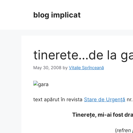
Skip
to
blog implicat
content
tinerete…de la g
May 30, 2008
by
Vitalie Sprînceană
text apărut în revista
Stare de Urgenţă
nr.
Tinereţe, mi-ai fost d
(
refren 