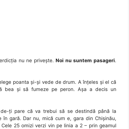
terdicţia nu ne priveşte.
Noi nu suntem pasageri
.
ţelege poanta şi-şi vede de drum. A înţeles şi el că
e să bea şi să fumeze pe peron. Aşa a decis un
g, de-ţi pare că va trebui să se destindă până la
pe în gară. Dar nu, mică cum e, gara din Chişinău,
i. Cele 25
omizi verzi vin pe linia a 2 – prin geamul