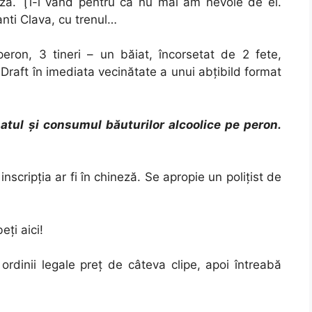
ază. Ţi-l vând pentru că nu mai am nevoie de el.
nti Clava, cu trenul…
eron, 3 tineri – un băiat, încorsetat de 2 fete,
raft în imediata vecinătate a unui abţibild format
atul şi consumul băuturilor alcoolice pe peron.
nscripţia ar fi în chineză. Se apropie un poliţist de
eţi aici!
 ordinii legale preţ de câteva clipe, apoi întreabă