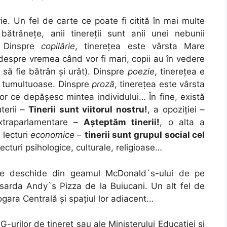
ie. Un fel de carte ce poate fi citită în mai multe
bătrâneţe, anii tinereţii sunt anii unei nebunii
e. Dinspre
copilărie
, tinereţea este vârsta Mare
despre vremea când vor fi mari, copii au în vedere
 să fie bătrân şi urât). Dinspre
poezie
, tinereţea e
tei tumultuoase. Dinspre
proză
, tinereţea este vârsta
ilor ce depăşesc mintea individului… În fine, există
uterii –
Tinerii sunt viitorul nostru!
, a opoziţiei –
extraparlamentare –
Aşteptăm tinerii!
, o alta a
,
lecturi
economice
–
tinerii sunt grupul social cel
 lecturi psihologice, culturale, religioase…
 se deschide din geamul McDonald`s-ului de pe
arda Andy`s Pizza de la Buiucani. Un alt fel de
ogara Centrală şi spaţiul lor adiacent…
-urilor de tineret sau ale Ministerului Educaţiei şi