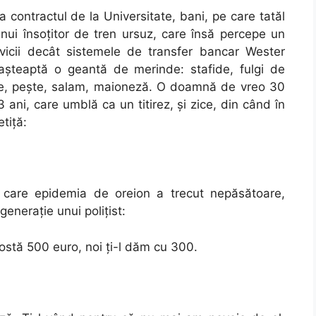
a contractul de la Universitate, bani, pe care tatăl
unui însoţitor de tren ursuz, care însă percepe un
icii decât sistemele de transfer bancar Wester
aşteaptă o geantă de merinde: stafide, fulgi de
arne, peşte, salam, maioneză. O doamnă de vreo 30
ani, care umblă ca un titirez, şi zice, din când în
tiţă:
gă care epidemia de oreion a trecut nepăsătoare,
eneraţie unui poliţist:
ostă 500 euro, noi ţi-l dăm cu 300.