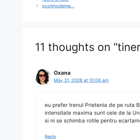
b
d
postmoderne…
o
o
o
n
k
11 thoughts on “tine
Oxana
May 31, 2008 at 10:08 am
eu prefer trenul Prietenia de pe ruta
intensitate maxima sunt cele de la U
si ni se schimba rotile pentru ecartam
Reply