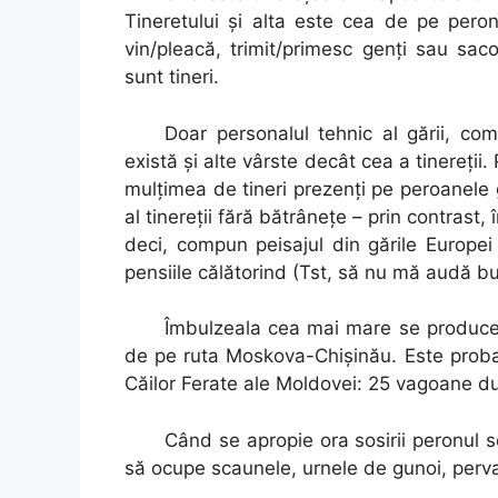
Tineretului şi alta este cea de pe pero
vin/pleacă, trimit/primesc genţi sau sac
sunt tineri.
Doar personalul tehnic al gării, c
există şi alte vârste decât cea a tinereţii.
mulţimea de tineri prezenţi pe peroanele 
al tinereţii fără bătrâneţe – prin contrast,
deci, compun peisajul din gările Europei
pensiile călătorind (Tst, să nu mă audă bun
Îmbulzeala cea mai mare se produce 
de pe ruta Moskova-Chişinău. Este probab
Căilor Ferate ale Moldovei: 25 vagoane du
Când se apropie ora sosirii peronul s
să ocupe scaunele, urnele de gunoi, pervazu