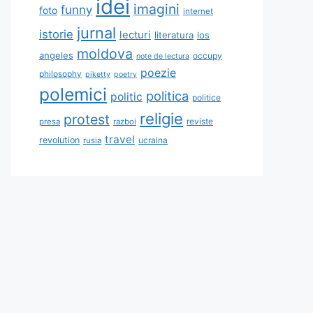
idei
imagini
funny
foto
internet
jurnal
istorie
lecturi
literatura
los
moldova
angeles
occupy
note de lectura
poezie
philosophy
piketty
poetry
polemici
politica
politic
politice
religie
protest
reviste
presa
razboi
travel
revolution
ucraina
rusia