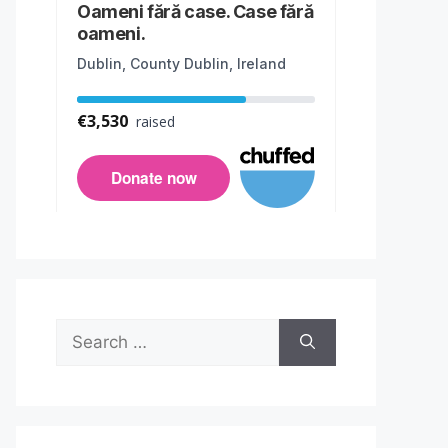
Search
for: