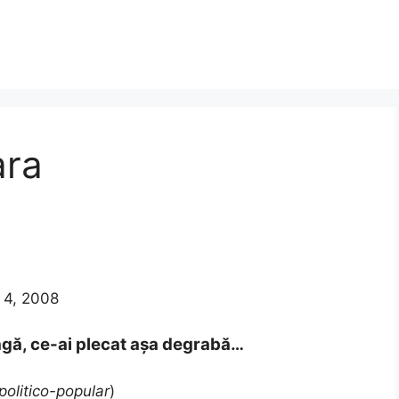
ara
 4, 2008
ragă, ce-ai plecat aşa degrabă…
politico-popular
)