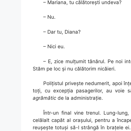
– Mariana, tu călătoreşti undeva?
– Nu.
– Dar tu,
Diana?
– Nici eu.
– E, zice mulţumit tânărul. Pe noi in
Stăm pe loc şi nu călătorim nicăieri.
Poliţistul priveşte nedumerit, apoi în
toţi, cu excepţia pasagerilor, au voi
agrămătic
de la administraţie.
Într-un final vine trenul. Lung-lun
celălalt capăt al oraşului, pentru a înca
reuşeşte totuşi să-l strângă în braţele e