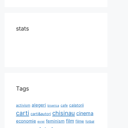
stats
Tags
alegeri
calatorii
activism
cafe
biserica
carti
chisinau
cinema
carti&autori
film
economie
feminism
filme
fotbal
evrei