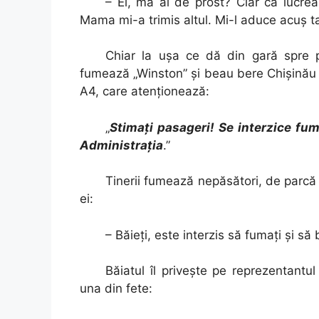
– Ei, mă ai de prost? Clar că lucre
Mama mi-a trimis altul. Mi-l aduce acuş ta
Chiar la uşa ce dă din gară spre p
fumează „Winston” şi beau bere Chişinău D
A4, care atenţionează:
„
Stimaţi pasageri! Se interzice fum
Administraţia
.”
Tinerii fumează nepăsători, de parcă i
ei:
– Băieţi, este interzis să fumaţi şi să b
Băiatul îl priveşte pe reprezentantul
una din fete: